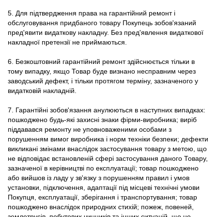
5. Для підтвердження права на гарантійний ремонт і
обслуговування придбаного товару Покупець зобов'язаний
пред'явити видаткову накладну. Без пред'явлення видаткової
накладної претензії не приймаються.
6. Безкоштовний гарантійний ремонт здійснюється тільки в
тому випадку, якщо Товар буде визнано несправним через
заводський дефект, і тільки протягом терміну, зазначеного у
видатковій накладній.
7. Гарантійні зобов'язання анулюються в наступних випадках:
пошкоджено будь-які захисні знаки фірми-виробника; виріб
піддавався ремонту не уповноваженими особами з
порушенням вимог виробника і норм техніки безпеки; дефекти
викликані змінами внаслідок застосування товару з метою, що
не відповідає встановленій сфері застосування даного Товару,
зазначеної в керівництві по експлуатації; товар пошкоджено
або вийшов із ладу у зв'язку з порушенням правил і умов
установки, підключення, адаптації під місцеві технічні умови
Покупця, експлуатації, зберігання і транспортування; товар
пошкоджено внаслідок природних стихій; пожеж, повеней,
землетрусів, побутових чинників та інших ситуацій, що не