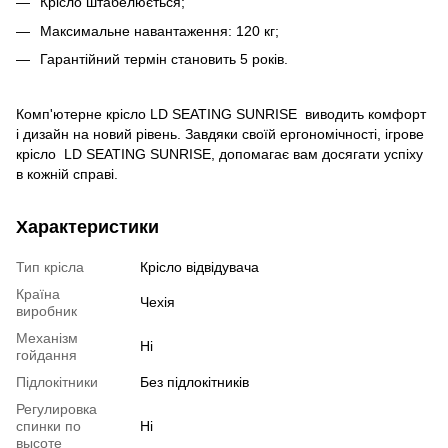
Крісло штабелюється;
Максимальне навантаження: 120 кг;
Гарантійний термін становить 5 років.
Комп'ютерне крісло LD SEATING SUNRISE виводить комфорт
і дизайн на новий рівень. Завдяки своїй ергономічності, ігрове
крісло LD SEATING SUNRISE, допомагає вам досягати успіху
в кожній справі.
Характеристики
Тип крісла
Крісло відвідувача
Країна
Чехія
виробник
Механізм
Ні
гойдання
Підлокітники
Без підлокітників
Регулировка
спинки по
Ні
высоте