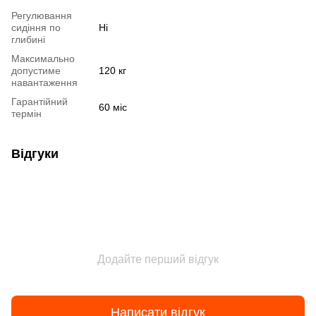
Регулювання
сидіння по
Ні
глибині
Максимально
допустиме
120 кг
навантаження
Гарантійний
60 міс
термін
Відгуки
Додайте перший відгук
Написати відгук