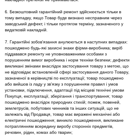
6. Безкоштовний гарантійний ремонт здійснюється тільки в
тому випадку, якщо Товар буде визнано несправним через
заводський дефект, і тільки протягом терміну, зазначеного у
видатковій накладній.
7. Гарантійні зобов'язання анулюються в наступних випадках:
пошкоджено будь-які захисні знаки фірми-виробника; виріб
піддавався ремонту не уповноваженими особами з
порушенням вимог виробника і норм техніки безпеки; дефекти
викликані змінами внаслідок застосування товару з метою, що
не відповідає встановленій сфері застосування даного Товару,
зазначеної в керівництві по експлуатації; товар пошкоджено
або вийшов із ладу у зв'язку з порушенням правил і умов
установки, підключення, адаптації під місцеві технічні умови
Покупця, експлуатації, зберігання і транспортування; товар
пошкоджено внаслідок природних стихій; пожеж, повеней,
землетрусів, побутових чинників та інших ситуацій, що не
залежать від Продавця, товар має виражені механічні або
електричні пошкодження; виникло пошкодження, викликане
потраплянням всередину виробу сторонніх предметів,
речовин, рідин, комах або тварин;