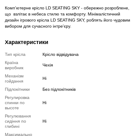
Комп'ютерне крісло LD SEATING SKY - обережно розроблене,
що взлітає в небеса стилю та комфорту. Мінімалістичний
дизайн ігрового крісла LD SEATING SKY, роблять його чудовим
вибором для сучасного інтре'єру.
Характеристики
Тип крісла
Крісло відвідувача
Країна
Чехія
виробник
Механізм
Ні
гойдання
Підлокітники
Без підлокітників
Регулировка
спинки по
Ні
высоте
Регулювання
сидіння по
Ні
глибині
Максимально