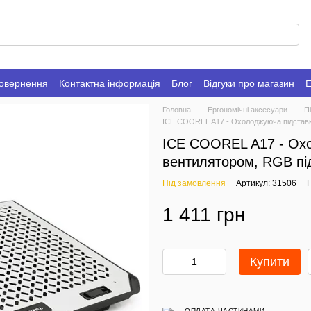
повернення
Контактна інформація
Блог
Відгуки про магазин
Е
Головна
Ергономічні аксесуари
П
ICE COOREL A17 - Охолоджуюча підставка
ICE COOREL A17 - Охо
вентилятором, RGB під
Під замовлення
Артикул: 31506
Н
1 411 грн
Купити
ОПЛАТА ЧАСТИНАМИ