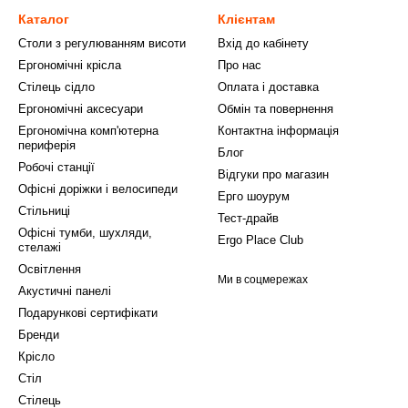
Каталог
Клієнтам
Столи з регулюванням висоти
Вхід до кабінету
Ергономічні крісла
Про нас
Стілець сідло
Оплата і доставка
Ергономічні аксесуари
Обмін та повернення
Ергономічна комп'ютерна
Контактна інформація
периферія
Блог
Робочі станції
Відгуки про магазин
Офісні доріжки і велосипеди
Ерго шоурум
Стільниці
Тест-драйв
Офісні тумби, шухляди,
Ergo Place Club
стелажі
Освітлення
Ми в соцмережах
Акустичні панелі
Подарункові сертифікати
Бренди
Крісло
Стіл
Стілець