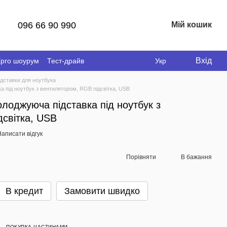
096 66 90 990
Мій кошик
Вхід
рго шоурум
Тест-драйв
Укр
ідставки для ноутбука
 під ноутбук з вентилятором, RGB підсвітка, USB
лоджуюча підставка під ноутбук з
світка, USB
аписати відгук
Порівняти
В бажання
В кредит
Замовити швидко
ПОКУПКА ЧАСТИНАМИ