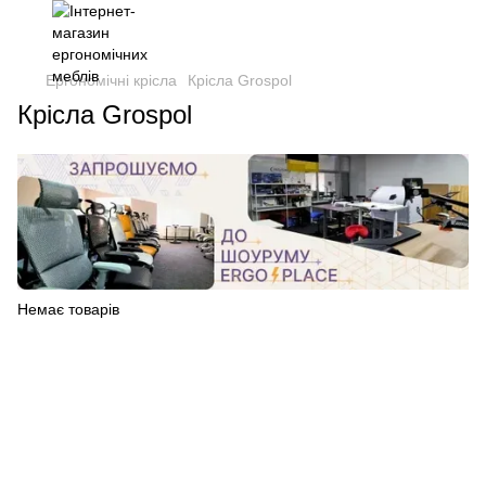
Ергономічні крісла
Крісла Grospol
Крісла Grospol
Немає товарів