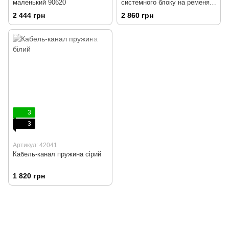
маленький 90620
системного блоку на ременях
зі слайдером і поворотом CS-
2 444 грн
2 860 грн
35D
3
3
Артикул: 42041
Кабель-канал пружина сірий
1 820 грн